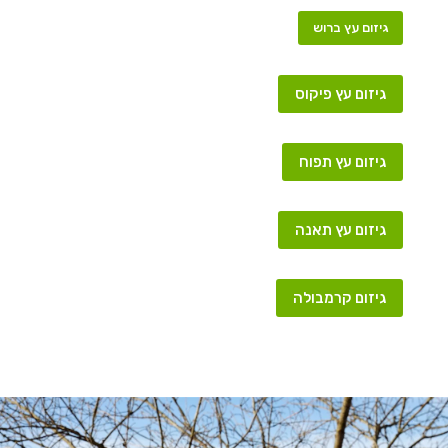
גיזום עץ ברוש
גיזום עץ פיקוס
גיזום עץ תפוח
גיזום עץ תאנה
גיזום קרמבולה