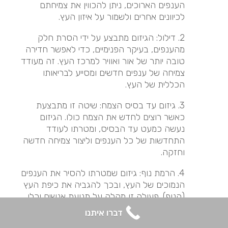
הענפים הארוכים, ניתן להכווין את צמיחתם
לכיוונים אחרים ולשמור על איזון העץ.
2. דילול: הגיזום מתבצע על ידי הסרת חלק
מהענפים, בעיקר הפנימיים, כדי לאפשר חדירה
טובה יותר של אור ואוויר למרכז העץ. זה מעודד
צמיחה של ענפים חדשים ומסייע לבריאותו
הכללית של העץ.
3. גיזום עד בסיס הצמח: שיטה זו מתבצעת
כאשר רוצים לחדש את הצמח כולו. הגיזום
נעשה כמעט עד הבסיס, ומטרתו לעודד
התחדשות של כל הענפים וליצור צמיחה חדשה
וחזקה.
4. הרמת נוף: גיזום שמטרתו להסיר את הענפים
הנמוכים של העץ, ובכך להגביה את כיפת העץ
(הנוף). פעולה זו מקלה על תנועת אנשים וכלי
רכב מתחת לעץ והיא גם מאפשרת יותר אור
דברו איתנו
להיכנס לאזור שמתחת לעץ.