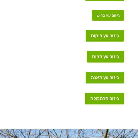
גיזום עץ ברוש
גיזום עץ פיקוס
גיזום עץ תפוח
גיזום עץ תאנה
גיזום קרמבולה