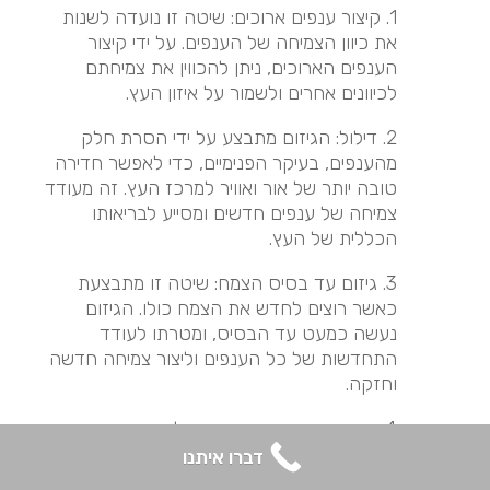
1. קיצור ענפים ארוכים: שיטה זו נועדה לשנות
את כיוון הצמיחה של הענפים. על ידי קיצור
הענפים הארוכים, ניתן להכווין את צמיחתם
לכיוונים אחרים ולשמור על איזון העץ.
2. דילול: הגיזום מתבצע על ידי הסרת חלק
מהענפים, בעיקר הפנימיים, כדי לאפשר חדירה
טובה יותר של אור ואוויר למרכז העץ. זה מעודד
צמיחה של ענפים חדשים ומסייע לבריאותו
הכללית של העץ.
3. גיזום עד בסיס הצמח: שיטה זו מתבצעת
כאשר רוצים לחדש את הצמח כולו. הגיזום
נעשה כמעט עד הבסיס, ומטרתו לעודד
התחדשות של כל הענפים וליצור צמיחה חדשה
וחזקה.
4. הרמת נוף: גיזום שמטרתו להסיר את הענפים
הנמוכים של העץ, ובכך להגביה את כיפת העץ
דברו איתנו
(הנוף). פעולה זו מקלה על תנועת אנשים וכלי