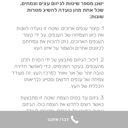
ישנן מספר שיטות לגיזום עצים וצמחים,
שכל אחת מהן נועדה להשיג מטרות
שונות:
1. קיצור ענפים ארוכים: שיטה זו נועדה לשנות
את כיוון הצמיחה של הענפים. על ידי קיצור
הענפים הארוכים, ניתן להכווין את צמיחתם
לכיוונים אחרים ולשמור על איזון העץ.
2. דילול: הגיזום מתבצע על ידי הסרת חלק
מהענפים, בעיקר הפנימיים, כדי לאפשר חדירה
טובה יותר של אור ואוויר למרכז העץ. זה מעודד
צמיחה של ענפים חדשים ומסייע לבריאותו
הכללית של העץ.
3. גיזום עד בסיס הצמח: שיטה זו מתבצעת
כאשר רוצים לחדש את הצמח כולו. הגיזום
נעשה כמעט עד הבסיס, ומטרתו לעודד
התחדשות של כל הענפים וליצור צמיחה חדשה
דברו איתנו
וחזקה.