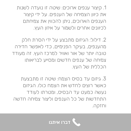
1. קיצור ענפים ארוכים: שיטה זו נועדה לשנות
את כיוון הצמיחה של הענפים. על ידי קיצור
הענפים הארוכים, ניתן להכווין את צמיחתם
לכיוונים אחרים ולשמור על איזון העץ.
2. דילול: הגיזום מתבצע על ידי הסרת חלק
מהענפים, בעיקר הפנימיים, כדי לאפשר חדירה
טובה יותר של אור ואוויר למרכז העץ. זה מעודד
צמיחה של ענפים חדשים ומסייע לבריאותו
הכללית של העץ.
3. גיזום עד בסיס הצמח: שיטה זו מתבצעת
כאשר רוצים לחדש את הצמח כולו. הגיזום
נעשה כמעט עד הבסיס, ומטרתו לעודד
התחדשות של כל הענפים וליצור צמיחה חדשה
וחזקה.
4. הרמת נוף: גיזום שמטרתו להסיר את הענפים
דברו איתנו
הנמוכים של העץ, ובכך להגביה את כיפת העץ
(הנוף). פעולה זו מקלה על תנועת אנשים וכלי