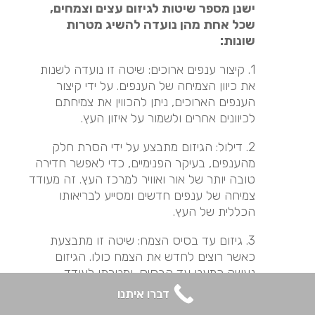
ישנן מספר שיטות לגיזום עצים וצמחים,
שכל אחת מהן נועדה להשיג מטרות
שונות:
1. קיצור ענפים ארוכים: שיטה זו נועדה לשנות
את כיוון הצמיחה של הענפים. על ידי קיצור
הענפים הארוכים, ניתן להכווין את צמיחתם
לכיוונים אחרים ולשמור על איזון העץ.
2. דילול: הגיזום מתבצע על ידי הסרת חלק
מהענפים, בעיקר הפנימיים, כדי לאפשר חדירה
טובה יותר של אור ואוויר למרכז העץ. זה מעודד
צמיחה של ענפים חדשים ומסייע לבריאותו
הכללית של העץ.
3. גיזום עד בסיס הצמח: שיטה זו מתבצעת
כאשר רוצים לחדש את הצמח כולו. הגיזום
נעשה כמעט עד הבסיס, ומטרתו לעודד
התחדשות של כל הענפים וליצור צמיחה חדשה
דברו איתנו
וחזקה.