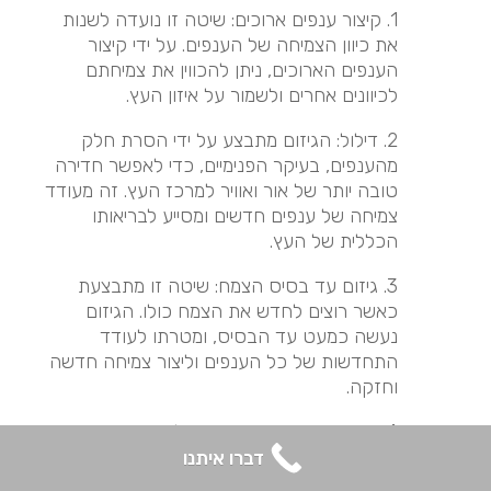
1. קיצור ענפים ארוכים: שיטה זו נועדה לשנות
את כיוון הצמיחה של הענפים. על ידי קיצור
הענפים הארוכים, ניתן להכווין את צמיחתם
לכיוונים אחרים ולשמור על איזון העץ.
2. דילול: הגיזום מתבצע על ידי הסרת חלק
מהענפים, בעיקר הפנימיים, כדי לאפשר חדירה
טובה יותר של אור ואוויר למרכז העץ. זה מעודד
צמיחה של ענפים חדשים ומסייע לבריאותו
הכללית של העץ.
3. גיזום עד בסיס הצמח: שיטה זו מתבצעת
כאשר רוצים לחדש את הצמח כולו. הגיזום
נעשה כמעט עד הבסיס, ומטרתו לעודד
התחדשות של כל הענפים וליצור צמיחה חדשה
וחזקה.
4. הרמת נוף: גיזום שמטרתו להסיר את הענפים
הנמוכים של העץ, ובכך להגביה את כיפת העץ
דברו איתנו
(הנוף). פעולה זו מקלה על תנועת אנשים וכלי