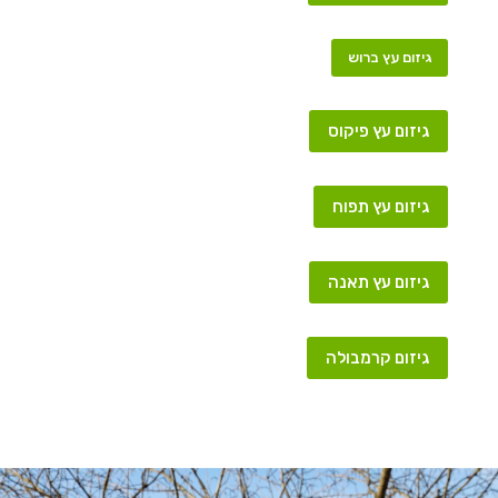
גיזום עץ ברוש
גיזום עץ פיקוס
גיזום עץ תפוח
גיזום עץ תאנה
גיזום קרמבולה