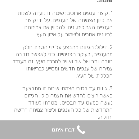
שונות:
1. קיצור ענפים ארוכים: שיטה זו נועדה לשנות
את כיוון הצמיחה של הענפים. על ידי קיצור
הענפים הארוכים, ניתן להכווין את צמיחתם
לכיוונים אחרים ולשמור על איזון העץ.
2. דילול: הגיזום מתבצע על ידי הסרת חלק
מהענפים, בעיקר הפנימיים, כדי לאפשר חדירה
טובה יותר של אור ואוויר למרכז העץ. זה מעודד
צמיחה של ענפים חדשים ומסייע לבריאותו
הכללית של העץ.
3. גיזום עד בסיס הצמח: שיטה זו מתבצעת
כאשר רוצים לחדש את הצמח כולו. הגיזום
נעשה כמעט עד הבסיס, ומטרתו לעודד
התחדשות של כל הענפים וליצור צמיחה חדשה
וחזקה.
4. הרמת נוף: גיזום שמטרתו להסיר את הענפים
דברו איתנו
הנמוכים של העץ, ובכך להגביה את כיפת העץ