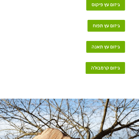
גיזום עץ פיקוס
גיזום עץ תפוח
גיזום עץ תאנה
גיזום קרמבולה