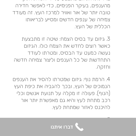
מהענפים, בעיקר הפנימיים, כדי לאפשר חדירה
טובה יותר של אור ואוויר למרכז העץ. זה מעודד
צמיחה של ענפים חדשים ומסייע לבריאותו
הכללית של העץ.
3. גיזום עד בסיס הצמח: שיטה זו מתבצעת
כאשר רוצים לחדש את הצמח כולו. הגיזום
נעשה כמעט עד הבסיס, ומטרתו לעודד
התחדשות של כל הענפים וליצור צמיחה חדשה
וחזקה.
4. הרמת נוף: גיזום שמטרתו להסיר את הענפים
הנמוכים של העץ, ובכך להגביה את כיפת העץ
(הנוף). פעולה זו מקלה על תנועת אנשים וכלי
רכב מתחת לעץ והיא גם מאפשרת יותר אור
להיכנס לאזור שמתחת לעץ.
5. גיזום עיצובי: זוהי שיטת גיזום שמשתמשים בה
בעיקר למטרות אסתטיות. בעזרתה מעצבים את
דברו איתנו
הצמח לצורות מסוימות, כמו כדורים, ספירלות או