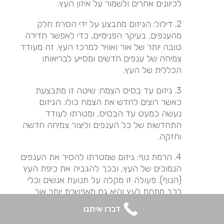
לכיוונים אחרים ולשמור על איזון העץ.
2. דילול: הגיזום מתבצע על ידי הסרת חלק
מהענפים, בעיקר הפנימיים, כדי לאפשר חדירה
טובה יותר של אור ואוויר למרכז העץ. זה מעודד
צמיחה של ענפים חדשים ומסייע לבריאותו
הכללית של העץ.
3. גיזום עד בסיס הצמח: שיטה זו מתבצעת
כאשר רוצים לחדש את הצמח כולו. הגיזום
נעשה כמעט עד הבסיס, ומטרתו לעודד
התחדשות של כל הענפים וליצור צמיחה חדשה
וחזקה.
4. הרמת נוף: גיזום שמטרתו להסיר את הענפים
הנמוכים של העץ, ובכך להגביה את כיפת העץ
(הנוף). פעולה זו מקלה על תנועת אנשים וכלי
רכב מתחת לעץ והיא גם מאפשרת יותר אור
להיכנס לאזור שמתחת לעץ.
דברו איתנו
5. גיזום עיצובי: זוהי שיטת גיזום שמשתמשים בה