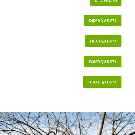
גיזום עץ ברוש
גיזום עץ פיקוס
גיזום עץ תפוח
גיזום עץ תאנה
גיזום קרמבולה