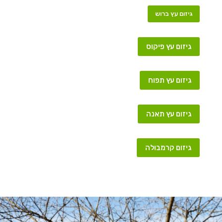
גיזום עץ ברוש
גיזום עץ פיקוס
גיזום עץ תפוח
גיזום עץ תאנה
גיזום קרמבולה