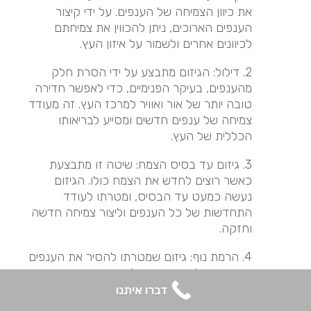
את כיוון הצמיחה של הענפים. על ידי קיצור
הענפים הארוכים, ניתן להכווין את צמיחתם
לכיוונים אחרים ולשמור על איזון העץ.
2. דילול: הגיזום מתבצע על ידי הסרת חלק
מהענפים, בעיקר הפנימיים, כדי לאפשר חדירה
טובה יותר של אור ואוויר למרכז העץ. זה מעודד
צמיחה של ענפים חדשים ומסייע לבריאותו
הכללית של העץ.
3. גיזום עד בסיס הצמח: שיטה זו מתבצעת
כאשר רוצים לחדש את הצמח כולו. הגיזום
נעשה כמעט עד הבסיס, ומטרתו לעודד
התחדשות של כל הענפים וליצור צמיחה חדשה
וחזקה.
4. הרמת נוף: גיזום שמטרתו להסיר את הענפים
הנמוכים של העץ, ובכך להגביה את כיפת העץ
(הנוף). פעולה זו מקלה על תנועת אנשים וכלי
דברו איתנו
רכב מתחת לעץ והיא גם מאפשרת יותר אור