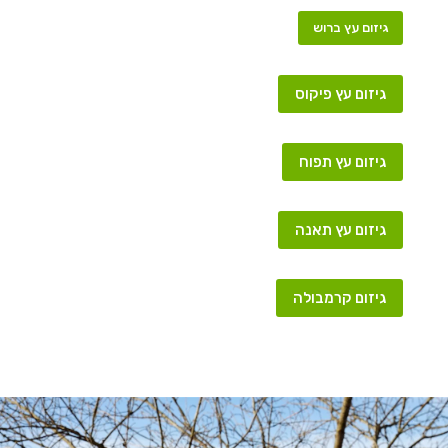
גיזום עץ ברוש
גיזום עץ פיקוס
גיזום עץ תפוח
גיזום עץ תאנה
גיזום קרמבולה