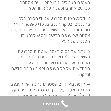
הענפים הארוכים, ניתן להכווין את צמיחתם
לכיוונים אחרים ולשמור על איזון העץ.
2. דילול: הגיזום מתבצע על ידי הסרת חלק
מהענפים, בעיקר הפנימיים, כדי לאפשר חדירה
טובה יותר של אור ואוויר למרכז העץ. זה מעודד
צמיחה של ענפים חדשים ומסייע לבריאותו
הכללית של העץ.
3. גיזום עד בסיס הצמח: שיטה זו מתבצעת
כאשר רוצים לחדש את הצמח כולו. הגיזום
נעשה כמעט עד הבסיס, ומטרתו לעודד
התחדשות של כל הענפים וליצור צמיחה חדשה
וחזקה.
4. הרמת נוף: גיזום שמטרתו להסיר את הענפים
הנמוכים של העץ, ובכך להגביה את כיפת העץ
(הנוף). פעולה זו מקלה על תנועת אנשים וכלי
רכב מתחת לעץ והיא גם מאפשרת יותר אור
דברו איתנו
להיכנס לאזור שמתחת לעץ.