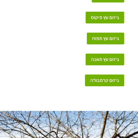
גיזום עץ פיקוס
גיזום עץ תפוח
גיזום עץ תאנה
גיזום קרמבולה