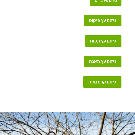
גיזום עץ ברוש
גיזום עץ פיקוס
גיזום עץ תפוח
גיזום עץ תאנה
גיזום קרמבולה