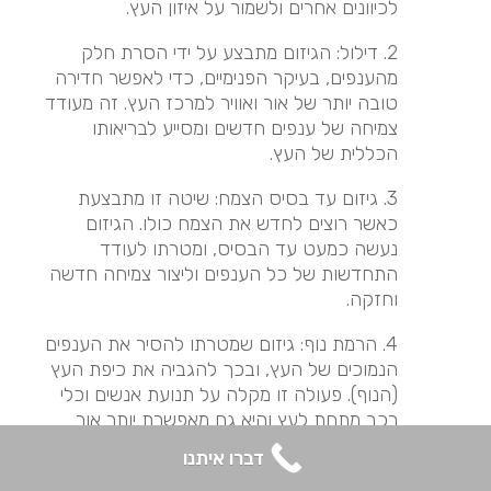
לכיוונים אחרים ולשמור על איזון העץ.
2. דילול: הגיזום מתבצע על ידי הסרת חלק
מהענפים, בעיקר הפנימיים, כדי לאפשר חדירה
טובה יותר של אור ואוויר למרכז העץ. זה מעודד
צמיחה של ענפים חדשים ומסייע לבריאותו
הכללית של העץ.
3. גיזום עד בסיס הצמח: שיטה זו מתבצעת
כאשר רוצים לחדש את הצמח כולו. הגיזום
נעשה כמעט עד הבסיס, ומטרתו לעודד
התחדשות של כל הענפים וליצור צמיחה חדשה
וחזקה.
4. הרמת נוף: גיזום שמטרתו להסיר את הענפים
הנמוכים של העץ, ובכך להגביה את כיפת העץ
(הנוף). פעולה זו מקלה על תנועת אנשים וכלי
רכב מתחת לעץ והיא גם מאפשרת יותר אור
להיכנס לאזור שמתחת לעץ.
דברו איתנו
5. גיזום עיצובי: זוהי שיטת גיזום שמשתמשים בה