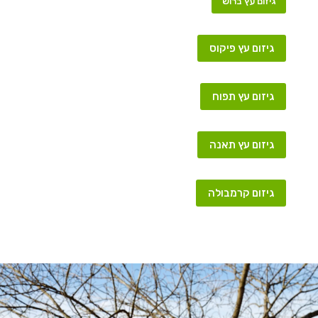
גיזום עץ ברוש
גיזום עץ פיקוס
גיזום עץ תפוח
גיזום עץ תאנה
גיזום קרמבולה