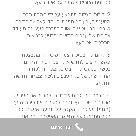
לכיוונים אחרים ולשמור על איזון העץ.
2. דילול: הגיזום מתבצע על ידי הסרת חלק
מהענפים, בעיקר הפנימיים, כדי לאפשר חדירה
טובה יותר של אור ואוויר למרכז העץ. זה מעודד
צמיחה של ענפים חדשים ומסייע לבריאותו
הכללית של העץ.
3. גיזום עד בסיס הצמח: שיטה זו מתבצעת
כאשר רוצים לחדש את הצמח כולו. הגיזום
נעשה כמעט עד הבסיס, ומטרתו לעודד
התחדשות של כל הענפים וליצור צמיחה חדשה
וחזקה.
4. הרמת נוף: גיזום שמטרתו להסיר את הענפים
הנמוכים של העץ, ובכך להגביה את כיפת העץ
(הנוף). פעולה זו מקלה על תנועת אנשים וכלי
רכב מתחת לעץ והיא גם מאפשרת יותר אור
להיכנס לאזור שמתחת לעץ.
דברו איתנו
5. גיזום עיצובי: זוהי שיטת גיזום שמשתמשים בה