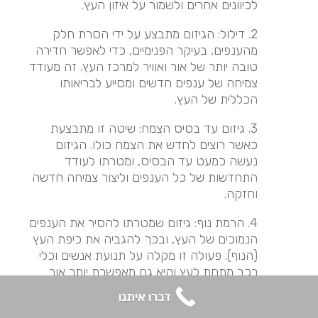
לכיוונים אחרים ולשמור על איזון העץ.
2. דילול: הגיזום מתבצע על ידי הסרת חלק
מהענפים, בעיקר הפנימיים, כדי לאפשר חדירה
טובה יותר של אור ואוויר למרכז העץ. זה מעודד
צמיחה של ענפים חדשים ומסייע לבריאותו
הכללית של העץ.
3. גיזום עד בסיס הצמח: שיטה זו מתבצעת
כאשר רוצים לחדש את הצמח כולו. הגיזום
נעשה כמעט עד הבסיס, ומטרתו לעודד
התחדשות של כל הענפים וליצור צמיחה חדשה
וחזקה.
4. הרמת נוף: גיזום שמטרתו להסיר את הענפים
הנמוכים של העץ, ובכך להגביה את כיפת העץ
(הנוף). פעולה זו מקלה על תנועת אנשים וכלי
רכב מתחת לעץ והיא גם מאפשרת יותר אור
להיכנס לאזור שמתחת לעץ.
דברו איתנו
5. גיזום עיצובי: זוהי שיטת גיזום שמשתמשים בה