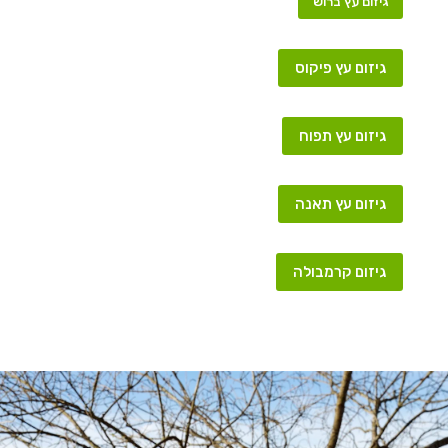
גיזום עץ ברוש
גיזום עץ פיקוס
גיזום עץ תפוח
גיזום עץ תאנה
גיזום קרמבולה