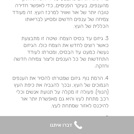
מהענפים, בעיקר הפנימיים, כדי לאפשר חדירה
טובה יותר של אור ואוויר למרכז העץ. זה מעודד
צמיחה של ענפים חדשים ומסייע לבריאותו
הכללית של העץ.
3. גיזום עד בסיס הצמח: שיטה זו מתבצעת
כאשר רוצים לחדש את הצמח כולו. הגיזום
נעשה כמעט עד הבסיס, ומטרתו לעודד
התחדשות של כל הענפים וליצור צמיחה חדשה
וחזקה.
4. הרמת נוף: גיזום שמטרתו להסיר את הענפים
הנמוכים של העץ, ובכך להגביה את כיפת העץ
(הנוף). פעולה זו מקלה על תנועת אנשים וכלי
רכב מתחת לעץ והיא גם מאפשרת יותר אור
להיכנס לאזור שמתחת לעץ.
5. גיזום עיצובי: זוהי שיטת גיזום שמשתמשים בה
בעיקר למטרות אסתטיות. בעזרתה מעצבים את
דברו איתנו
הצמח לצורות מסוימות, כמו כדורים, ספירלות או