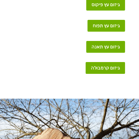
גיזום עץ פיקוס
גיזום עץ תפוח
גיזום עץ תאנה
גיזום קרמבולה