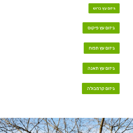
גיזום עץ ברוש
גיזום עץ פיקוס
גיזום עץ תפוח
גיזום עץ תאנה
גיזום קרמבולה