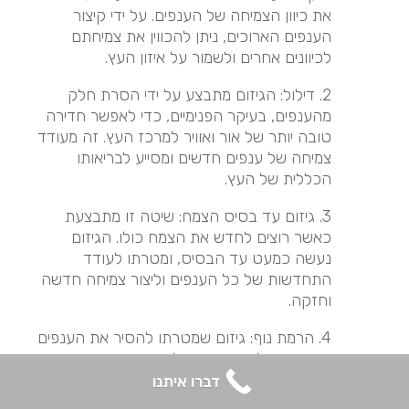
את כיוון הצמיחה של הענפים. על ידי קיצור
הענפים הארוכים, ניתן להכווין את צמיחתם
לכיוונים אחרים ולשמור על איזון העץ.
2. דילול: הגיזום מתבצע על ידי הסרת חלק
מהענפים, בעיקר הפנימיים, כדי לאפשר חדירה
טובה יותר של אור ואוויר למרכז העץ. זה מעודד
צמיחה של ענפים חדשים ומסייע לבריאותו
הכללית של העץ.
3. גיזום עד בסיס הצמח: שיטה זו מתבצעת
כאשר רוצים לחדש את הצמח כולו. הגיזום
נעשה כמעט עד הבסיס, ומטרתו לעודד
התחדשות של כל הענפים וליצור צמיחה חדשה
וחזקה.
4. הרמת נוף: גיזום שמטרתו להסיר את הענפים
הנמוכים של העץ, ובכך להגביה את כיפת העץ
(הנוף). פעולה זו מקלה על תנועת אנשים וכלי
דברו איתנו
רכב מתחת לעץ והיא גם מאפשרת יותר אור