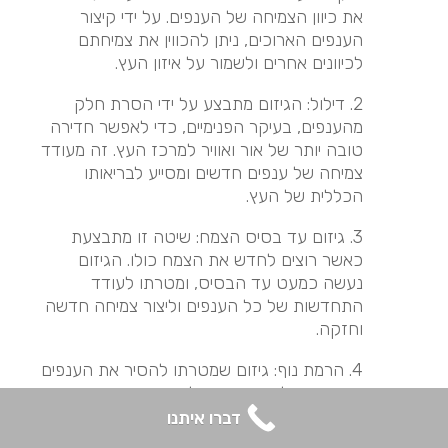
את כיוון הצמיחה של הענפים. על ידי קיצור
הענפים הארוכים, ניתן להכווין את צמיחתם
לכיוונים אחרים ולשמור על איזון העץ.
2. דילול: הגיזום מתבצע על ידי הסרת חלק
מהענפים, בעיקר הפנימיים, כדי לאפשר חדירה
טובה יותר של אור ואוויר למרכז העץ. זה מעודד
צמיחה של ענפים חדשים ומסייע לבריאותו
הכללית של העץ.
3. גיזום עד בסיס הצמח: שיטה זו מתבצעת
כאשר רוצים לחדש את הצמח כולו. הגיזום
נעשה כמעט עד הבסיס, ומטרתו לעודד
התחדשות של כל הענפים וליצור צמיחה חדשה
וחזקה.
4. הרמת נוף: גיזום שמטרתו להסיר את הענפים
הנמוכים של העץ, ובכך להגביה את כיפת העץ
(הנוף). פעולה זו מקלה על תנועת אנשים וכלי
דברו איתנו
רכב מתחת לעץ והיא גם מאפשרת יותר אור