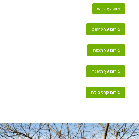
גיזום עץ ברוש
גיזום עץ פיקוס
גיזום עץ תפוח
גיזום עץ תאנה
גיזום קרמבולה