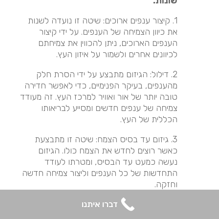
שונות:
1. קיצור ענפים ארוכים: שיטה זו נועדה לשנות
את כיוון הצמיחה של הענפים. על ידי קיצור
הענפים הארוכים, ניתן להכווין את צמיחתם
לכיוונים אחרים ולשמור על איזון העץ.
2. דילול: הגיזום מתבצע על ידי הסרת חלק
מהענפים, בעיקר הפנימיים, כדי לאפשר חדירה
טובה יותר של אור ואוויר למרכז העץ. זה מעודד
צמיחה של ענפים חדשים ומסייע לבריאותו
הכללית של העץ.
3. גיזום עד בסיס הצמח: שיטה זו מתבצעת
כאשר רוצים לחדש את הצמח כולו. הגיזום
נעשה כמעט עד הבסיס, ומטרתו לעודד
התחדשות של כל הענפים וליצור צמיחה חדשה
וחזקה.
4. הרמת נוף: גיזום שמטרתו להסיר את הענפים
דברו איתנו
הנמוכים של העץ, ובכך להגביה את כיפת העץ