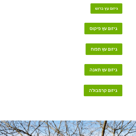
גיזום עץ ברוש
גיזום עץ פיקוס
גיזום עץ תפוח
גיזום עץ תאנה
גיזום קרמבולה