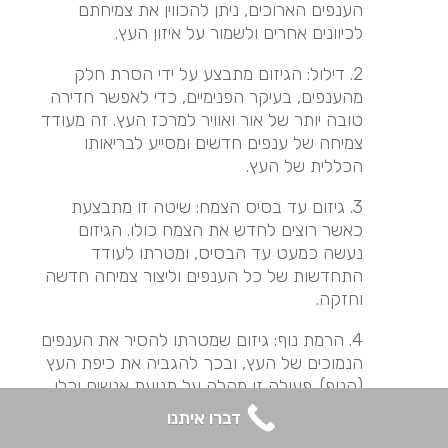
הענפים הארוכים, ניתן להכווין את צמיחתם
לכיוונים אחרים ולשמור על איזון העץ.
2. דילול: הגיזום מתבצע על ידי הסרת חלק
מהענפים, בעיקר הפנימיים, כדי לאפשר חדירה
טובה יותר של אור ואוויר למרכז העץ. זה מעודד
צמיחה של ענפים חדשים ומסייע לבריאותו
הכללית של העץ.
3. גיזום עד בסיס הצמח: שיטה זו מתבצעת
כאשר רוצים לחדש את הצמח כולו. הגיזום
נעשה כמעט עד הבסיס, ומטרתו לעודד
התחדשות של כל הענפים וליצור צמיחה חדשה
וחזקה.
4. הרמת נוף: גיזום שמטרתו להסיר את הענפים
הנמוכים של העץ, ובכך להגביה את כיפת העץ
(הנוף). פעולה זו מקלה על תנועת אנשים וכלי
רכב מתחת לעץ והיא גם מאפשרת יותר אור
דברו איתנו
להיכנס לאזור שמתחת לעץ.