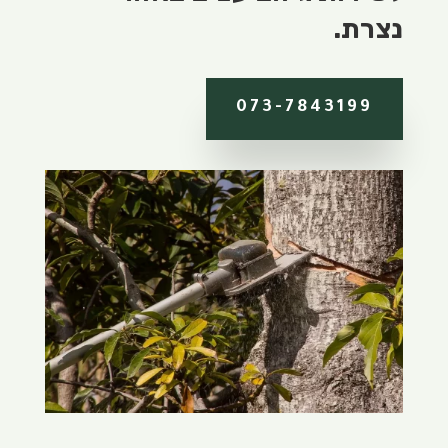
נצרת.
073-7843199