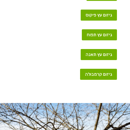
גיזום עץ פיקוס
גיזום עץ תפוח
גיזום עץ תאנה
גיזום קרמבולה