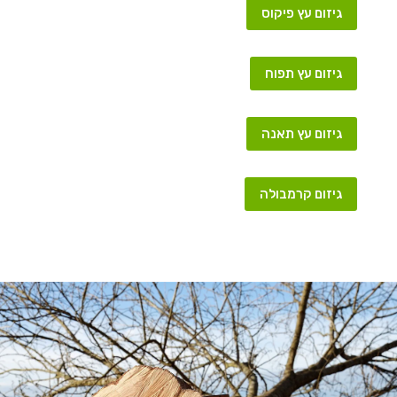
גיזום עץ פיקוס
גיזום עץ תפוח
גיזום עץ תאנה
גיזום קרמבולה