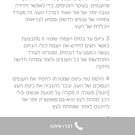
מהענפים, בעיקר הפנימיים, כדי לאפשר חדירה
טובה יותר של אור ואוויר למרכז העץ. זה מעודד
צמיחה של ענפים חדשים ומסייע לבריאותו
הכללית של העץ.
3. גיזום עד בסיס הצמח: שיטה זו מתבצעת
כאשר רוצים לחדש את הצמח כולו. הגיזום
נעשה כמעט עד הבסיס, ומטרתו לעודד
התחדשות של כל הענפים וליצור צמיחה חדשה
וחזקה.
4. הרמת נוף: גיזום שמטרתו להסיר את הענפים
הנמוכים של העץ, ובכך להגביה את כיפת העץ
(הנוף). פעולה זו מקלה על תנועת אנשים וכלי
רכב מתחת לעץ והיא גם מאפשרת יותר אור
להיכנס לאזור שמתחת לעץ.
5. גיזום עיצובי: זוהי שיטת גיזום שמשתמשים בה
בעיקר למטרות אסתטיות. בעזרתה מעצבים את
דברו איתנו
הצמח לצורות מסוימות, כמו כדורים, ספירלות או