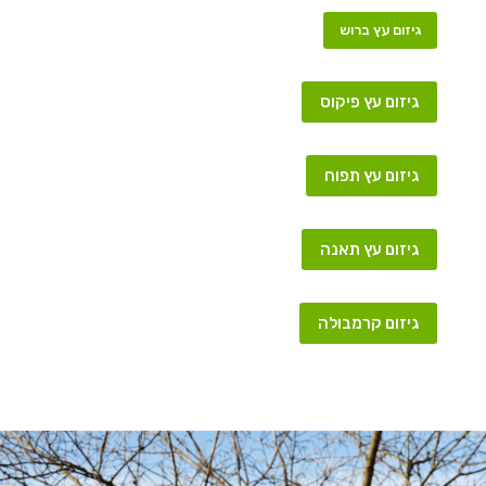
גיזום עץ ברוש
גיזום עץ פיקוס
גיזום עץ תפוח
גיזום עץ תאנה
גיזום קרמבולה