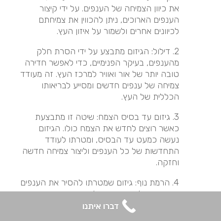
את כיוון הצמיחה של הענפים. על ידי קיצור
הענפים הארוכים, ניתן להכווין את צמיחתם
לכיוונים אחרים ולשמור על איזון העץ.
2. דילול: הגיזום מתבצע על ידי הסרת חלק
מהענפים, בעיקר הפנימיים, כדי לאפשר חדירה
טובה יותר של אור ואוויר למרכז העץ. זה מעודד
צמיחה של ענפים חדשים ומסייע לבריאותו
הכללית של העץ.
3. גיזום עד בסיס הצמח: שיטה זו מתבצעת
כאשר רוצים לחדש את הצמח כולו. הגיזום
נעשה כמעט עד הבסיס, ומטרתו לעודד
התחדשות של כל הענפים וליצור צמיחה חדשה
וחזקה.
4. הרמת נוף: גיזום שמטרתו להסיר את הענפים
הנמוכים של העץ, ובכך להגביה את כיפת העץ
(הנוף). פעולה זו מקלה על תנועת אנשים וכלי
דברו איתנו
רכב מתחת לעץ והיא גם מאפשרת יותר אור