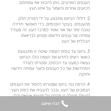
הענפים הארוכים, ניתן להכווין את צמיחתם
לכיוונים אחרים ולשמור על איזון העץ.
2. דילול: הגיזום מתבצע על ידי הסרת חלק
מהענפים, בעיקר הפנימיים, כדי לאפשר חדירה
טובה יותר של אור ואוויר למרכז העץ. זה מעודד
צמיחה של ענפים חדשים ומסייע לבריאותו
הכללית של העץ.
3. גיזום עד בסיס הצמח: שיטה זו מתבצעת
כאשר רוצים לחדש את הצמח כולו. הגיזום
נעשה כמעט עד הבסיס, ומטרתו לעודד
התחדשות של כל הענפים וליצור צמיחה חדשה
וחזקה.
4. הרמת נוף: גיזום שמטרתו להסיר את הענפים
הנמוכים של העץ, ובכך להגביה את כיפת העץ
(הנוף). פעולה זו מקלה על תנועת אנשים וכלי
רכב מתחת לעץ והיא גם מאפשרת יותר אור
דברו איתנו
להיכנס לאזור שמתחת לעץ.