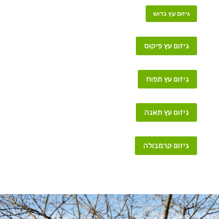
גיזום עץ ברוש
גיזום עץ פיקוס
גיזום עץ תפוח
גיזום עץ תאנה
גיזום קרמבולה