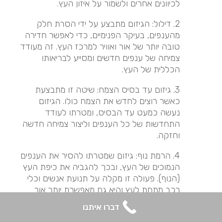
לכיוונים אחרים ולשמור על איזון העץ.
2. דילול: הגיזום מתבצע על ידי הסרת חלק
מהענפים, בעיקר הפנימיים, כדי לאפשר חדירה
טובה יותר של אור ואוויר למרכז העץ. זה מעודד
צמיחה של ענפים חדשים ומסייע לבריאותו
הכללית של העץ.
3. גיזום עד בסיס הצמח: שיטה זו מתבצעת
כאשר רוצים לחדש את הצמח כולו. הגיזום
נעשה כמעט עד הבסיס, ומטרתו לעודד
התחדשות של כל הענפים וליצור צמיחה חדשה
וחזקה.
4. הרמת נוף: גיזום שמטרתו להסיר את הענפים
הנמוכים של העץ, ובכך להגביה את כיפת העץ
(הנוף). פעולה זו מקלה על תנועת אנשים וכלי
רכב מתחת לעץ והיא גם מאפשרת יותר אור
להיכנס לאזור שמתחת לעץ.
דברו איתנו
5. גיזום עיצובי: זוהי שיטת גיזום שמשתמשים בה