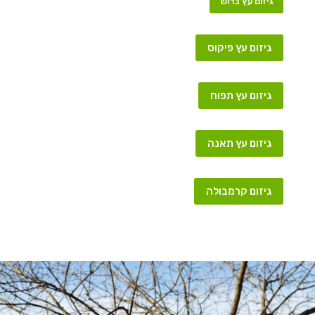
גיזום עץ ברוש
גיזום עץ פיקוס
גיזום עץ תפוח
גיזום עץ תאנה
גיזום קרמבולה