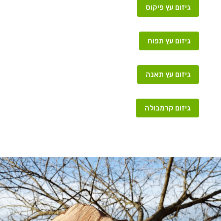
גיזום עץ פיקוס
גיזום עץ תפוח
גיזום עץ תאנה
גיזום קרמבולה