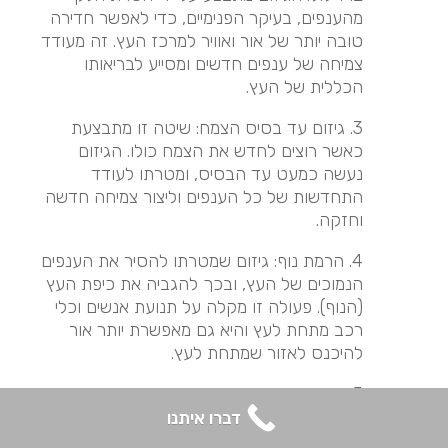
מהענפים, בעיקר הפנימיים, כדי לאפשר חדירה
טובה יותר של אור ואוויר למרכז העץ. זה מעודד
צמיחה של ענפים חדשים ומסייע לבריאותו
הכללית של העץ.
3. גיזום עד בסיס הצמח: שיטה זו מתבצעת
כאשר רוצים לחדש את הצמח כולו. הגיזום
נעשה כמעט עד הבסיס, ומטרתו לעודד
התחדשות של כל הענפים וליצור צמיחה חדשה
וחזקה.
4. הרמת נוף: גיזום שמטרתו להסיר את הענפים
הנמוכים של העץ, ובכך להגביה את כיפת העץ
(הנוף). פעולה זו מקלה על תנועת אנשים וכלי
רכב מתחת לעץ והיא גם מאפשרת יותר אור
להיכנס לאזור שמתחת לעץ.
5. גיזום עיצובי: זוהי שיטת גיזום שמשתמשים בה
בעיקר למטרות אסתטיות. בעזרתה מעצבים את
דברו איתנו
הצמח לצורות מסוימות, כמו כדורים, ספירלות או