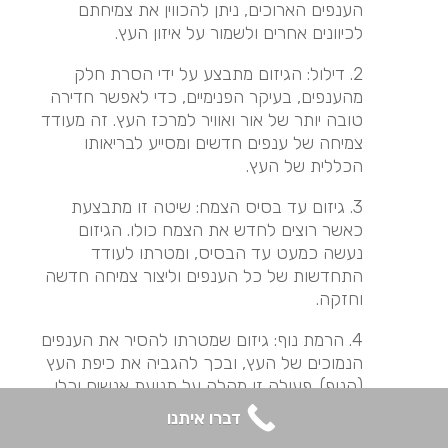
הענפים הארוכים, ניתן להכווין את צמיחתם
לכיוונים אחרים ולשמור על איזון העץ.
2. דילול: הגיזום מתבצע על ידי הסרת חלק
מהענפים, בעיקר הפנימיים, כדי לאפשר חדירה
טובה יותר של אור ואוויר למרכז העץ. זה מעודד
צמיחה של ענפים חדשים ומסייע לבריאותו
הכללית של העץ.
3. גיזום עד בסיס הצמח: שיטה זו מתבצעת
כאשר רוצים לחדש את הצמח כולו. הגיזום
נעשה כמעט עד הבסיס, ומטרתו לעודד
התחדשות של כל הענפים וליצור צמיחה חדשה
וחזקה.
4. הרמת נוף: גיזום שמטרתו להסיר את הענפים
הנמוכים של העץ, ובכך להגביה את כיפת העץ
(הנוף). פעולה זו מקלה על תנועת אנשים וכלי
רכב מתחת לעץ והיא גם מאפשרת יותר אור
דברו איתנו
להיכנס לאזור שמתחת לעץ.