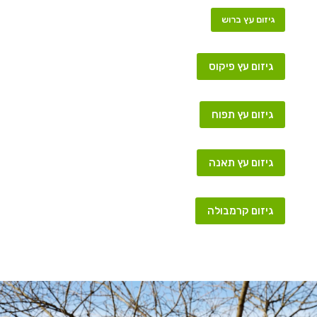
גיזום עץ ברוש
גיזום עץ פיקוס
גיזום עץ תפוח
גיזום עץ תאנה
גיזום קרמבולה