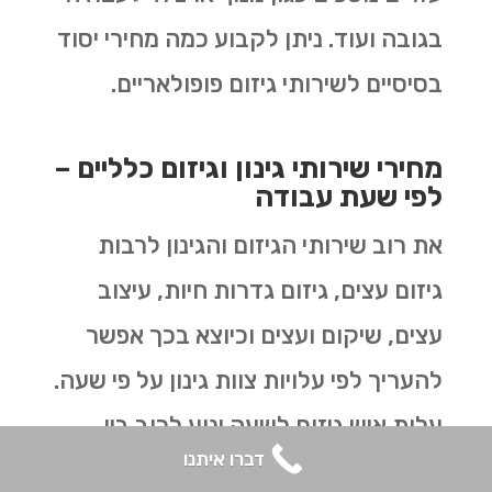
בגובה ועוד. ניתן לקבוע כמה מחירי יסוד
בסיסיים לשירותי גיזום פופולאריים.
מחירי שירותי גינון וגיזום כלליים –
לפי שעת עבודה
את רוב שירותי הגיזום והגינון לרבות
גיזום עצים, גיזום גדרות חיות, עיצוב
עצים, שיקום ועצים וכיוצא בכך אפשר
להעריך לפי עלויות צוות גינון על פי שעה.
עלות איש גיזום לשעה ינוע לרוב בין
דברו איתנו
250- 450 ₪. על עלות זאת יש להוסיף