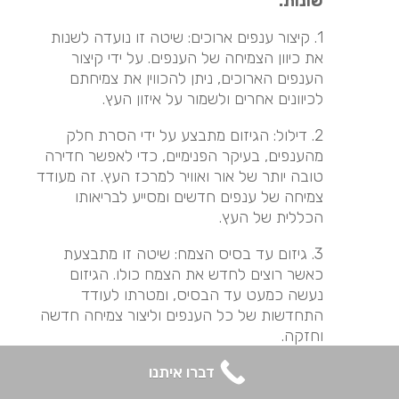
שונות:
1. קיצור ענפים ארוכים: שיטה זו נועדה לשנות
את כיוון הצמיחה של הענפים. על ידי קיצור
הענפים הארוכים, ניתן להכווין את צמיחתם
לכיוונים אחרים ולשמור על איזון העץ.
2. דילול: הגיזום מתבצע על ידי הסרת חלק
מהענפים, בעיקר הפנימיים, כדי לאפשר חדירה
טובה יותר של אור ואוויר למרכז העץ. זה מעודד
צמיחה של ענפים חדשים ומסייע לבריאותו
הכללית של העץ.
3. גיזום עד בסיס הצמח: שיטה זו מתבצעת
כאשר רוצים לחדש את הצמח כולו. הגיזום
נעשה כמעט עד הבסיס, ומטרתו לעודד
התחדשות של כל הענפים וליצור צמיחה חדשה
וחזקה.
4. הרמת נוף: גיזום שמטרתו להסיר את הענפים
דברו איתנו
הנמוכים של העץ, ובכך להגביה את כיפת העץ