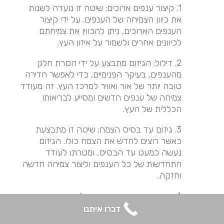
1. קיצור ענפים ארוכים: שיטה זו נועדה לשנות
את כיוון הצמיחה של הענפים. על ידי קיצור
הענפים הארוכים, ניתן להכווין את צמיחתם
לכיוונים אחרים ולשמור על איזון העץ.
2. דילול: הגיזום מתבצע על ידי הסרת חלק
מהענפים, בעיקר הפנימיים, כדי לאפשר חדירה
טובה יותר של אור ואוויר למרכז העץ. זה מעודד
צמיחה של ענפים חדשים ומסייע לבריאותו
הכללית של העץ.
3. גיזום עד בסיס הצמח: שיטה זו מתבצעת
כאשר רוצים לחדש את הצמח כולו. הגיזום
נעשה כמעט עד הבסיס, ומטרתו לעודד
התחדשות של כל הענפים וליצור צמיחה חדשה
וחזקה.
4. הרמת נוף: גיזום שמטרתו להסיר את הענפים
הנמוכים של העץ, ובכך להגביה את כיפת העץ
דברו איתנו
(הנוף). פעולה זו מקלה על תנועת אנשים וכלי