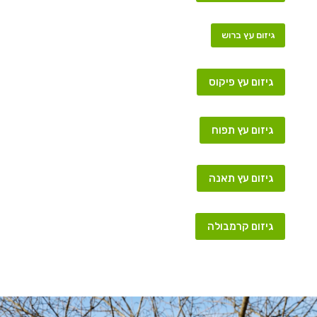
גיזום עץ ברוש
גיזום עץ פיקוס
גיזום עץ תפוח
גיזום עץ תאנה
גיזום קרמבולה