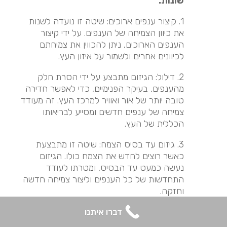
שונות:
1. קיצור ענפים ארוכים: שיטה זו נועדה לשנות
את כיוון הצמיחה של הענפים. על ידי קיצור
הענפים הארוכים, ניתן להכווין את צמיחתם
לכיוונים אחרים ולשמור על איזון העץ.
2. דילול: הגיזום מתבצע על ידי הסרת חלק
מהענפים, בעיקר הפנימיים, כדי לאפשר חדירה
טובה יותר של אור ואוויר למרכז העץ. זה מעודד
צמיחה של ענפים חדשים ומסייע לבריאותו
הכללית של העץ.
3. גיזום עד בסיס הצמח: שיטה זו מתבצעת
כאשר רוצים לחדש את הצמח כולו. הגיזום
נעשה כמעט עד הבסיס, ומטרתו לעודד
התחדשות של כל הענפים וליצור צמיחה חדשה
וחזקה.
4. הרמת נוף: גיזום שמטרתו להסיר את הענפים
דברו איתנו
הנמוכים של העץ, ובכך להגביה את כיפת העץ