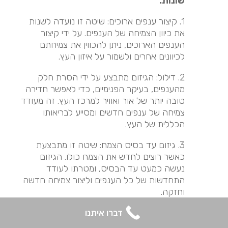
שונות:
1. קיצור ענפים ארוכים: שיטה זו נועדה לשנות
את כיוון הצמיחה של הענפים. על ידי קיצור
הענפים הארוכים, ניתן להכווין את צמיחתם
לכיוונים אחרים ולשמור על איזון העץ.
2. דילול: הגיזום מתבצע על ידי הסרת חלק
מהענפים, בעיקר הפנימיים, כדי לאפשר חדירה
טובה יותר של אור ואוויר למרכז העץ. זה מעודד
צמיחה של ענפים חדשים ומסייע לבריאותו
הכללית של העץ.
3. גיזום עד בסיס הצמח: שיטה זו מתבצעת
כאשר רוצים לחדש את הצמח כולו. הגיזום
נעשה כמעט עד הבסיס, ומטרתו לעודד
התחדשות של כל הענפים וליצור צמיחה חדשה
וחזקה.
4. הרמת נוף: גיזום שמטרתו להסיר את הענפים
דברו איתנו
הנמוכים של העץ, ובכך להגביה את כיפת העץ