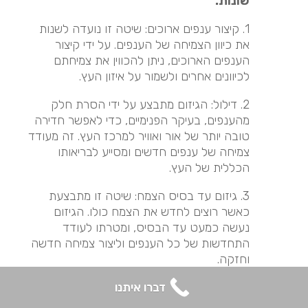
שונות:
1. קיצור ענפים ארוכים: שיטה זו נועדה לשנות
את כיוון הצמיחה של הענפים. על ידי קיצור
הענפים הארוכים, ניתן להכווין את צמיחתם
לכיוונים אחרים ולשמור על איזון העץ.
2. דילול: הגיזום מתבצע על ידי הסרת חלק
מהענפים, בעיקר הפנימיים, כדי לאפשר חדירה
טובה יותר של אור ואוויר למרכז העץ. זה מעודד
צמיחה של ענפים חדשים ומסייע לבריאותו
הכללית של העץ.
3. גיזום עד בסיס הצמח: שיטה זו מתבצעת
כאשר רוצים לחדש את הצמח כולו. הגיזום
נעשה כמעט עד הבסיס, ומטרתו לעודד
התחדשות של כל הענפים וליצור צמיחה חדשה
וחזקה.
4. הרמת נוף: גיזום שמטרתו להסיר את הענפים
דברו איתנו
הנמוכים של העץ, ובכך להגביה את כיפת העץ