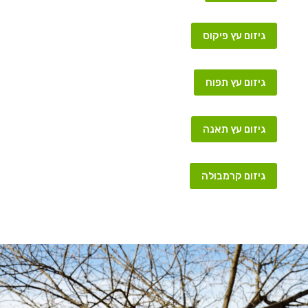
גיזום עץ פיקוס
גיזום עץ תפוח
גיזום עץ תאנה
גיזום קרמבולה