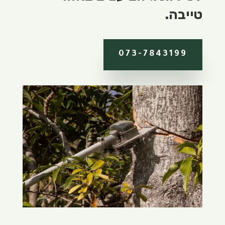
טייבה.
073-7843199