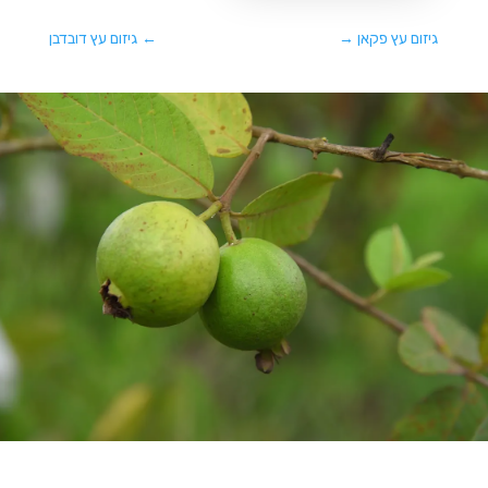
גיזום עץ פקאן
→
←
גיזום עץ דובדבן