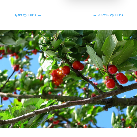
גיזום עץ גויאבה
→
←
גיזום עץ שקד