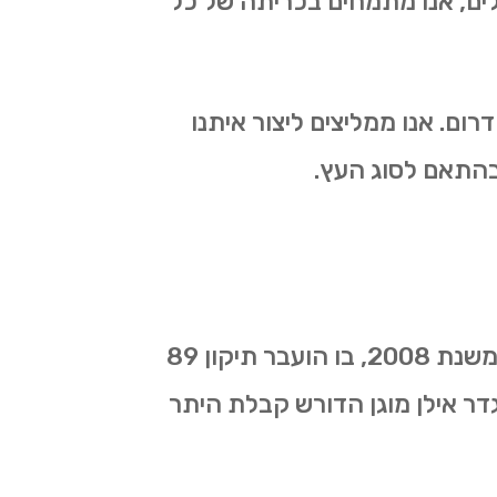
קלים, אנו מתמחים בכריתה של כל
ם. אנו ממליצים ליצור איתנו
בהתאם לסוג העץ.
המחוקק הישראלי הניח קווי מנחה ברורים לגבי כל הקשור בכריתת וגיזום עצים. החל משנת 2008, בו הועבר תיקון 89
גדר אילן מוגן הדורש קבלת היתר